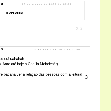
da
27 de março de 2016 às 23:30
m!!! Huahuauua
es
2 de abril de 2016 às 12:08
nos eu! uahahah
 Amo até hoje a Cecília Meireles! :)
re bacana ver a relação das pessoas com a leitura!