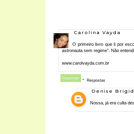
Carolina Vayda
O primeiro livro que li por es
astronauta sem regime". Não entendi 
www.carolvayda.com.br
Responder
Respostas
Denise Brigi
Nossa, já era culta de