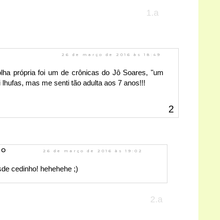
26 de março de 2016 às 18:49
colha própria foi um de crônicas do Jô Soares, "um
lhufas, mas me senti tão adulta aos 7 anos!!!
do
26 de março de 2016 às 19:02
sde cedinho! hehehehe ;)