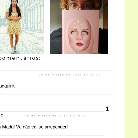
comentários:
26 de março de 2016 às 18:44
dquirir.
do
26 de março de 2016 às 18:46
m Madu! Vc não vai se arrepender!