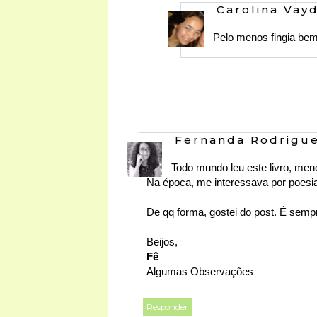
Carolina Vay
Pelo menos fingia be
Fernanda Rodrigu
Todo mundo leu este livro, me
Na época, me interessava por poesia.
De qq forma, gostei do post. É semp
Beijos,
Fê
Algumas Observações
Responder