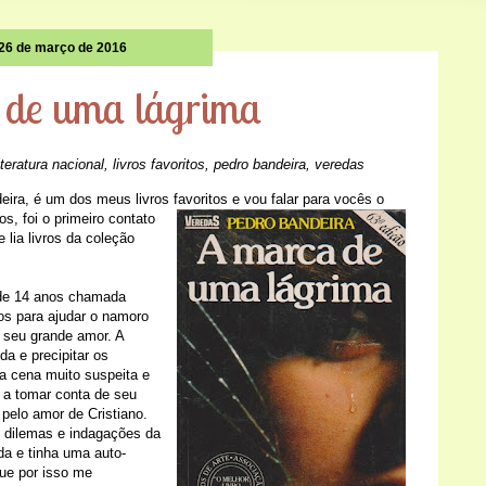
26 de março de 2016
 de uma lágrima
iteratura nacional
,
livros favoritos
,
pedro bandeira
,
veredas
ira, é um dos meus livros favoritos e vou falar para vocês o
os, foi o primeiro contato
lia livros da coleção
e de 14 anos chamada
os para ajudar o namoro
 seu grande amor. A
da e precipitar os
a cena muito suspeita e
 a tomar conta de seu
pelo amor de Cristiano.
 dilemas e indagações da
da e tinha uma auto-
que por isso me