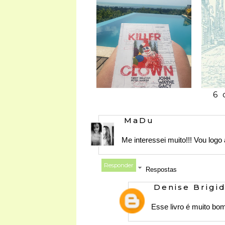
6 
MaDu
Me interessei muito!!! Vou logo a
Responder
Respostas
Denise Brigi
Esse livro é muito bo