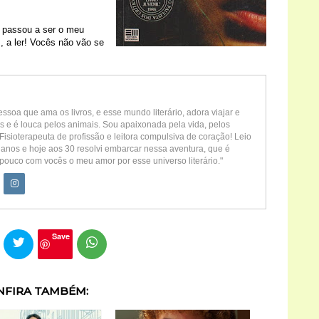
e passou a ser o meu
m, a ler! Vocês não vão se
ssoa que ama os livros, e esse mundo literário, adora viajar e
s e é louca pelos animais. Sou apaixonada pela vida, pelos
Fisioterapeuta de profissão e leitora compulsiva de coração! Leio
 anos e hoje aos 30 resolvi embarcar nessa aventura, que é
pouco com vocês o meu amor por esse universo literário."
Save
NFIRA TAMBÉM: