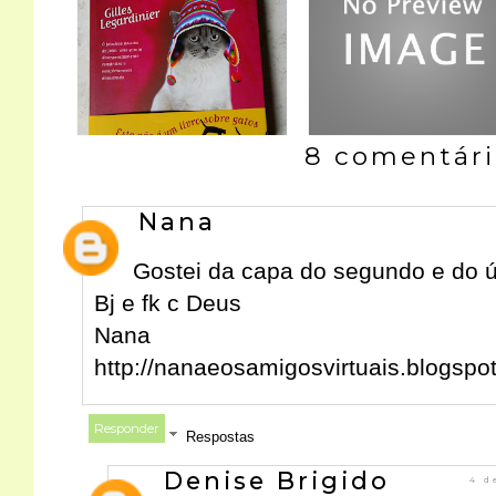
8 comentári
Nana
Gostei da capa do segundo e do ú
Bj e fk c Deus
Nana
http://nanaeosamigosvirtuais.blogspo
Responder
Respostas
Denise Brigido
4 d