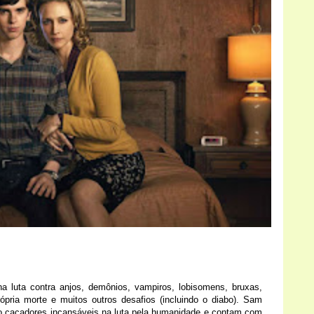
 luta contra anjos, demônios, vampiros, lobisomens, bruxas,
rópria morte e muitos outros desafios (incluindo o diabo). Sam
ão caçadores incansáveis na luta pela humanidade e contam com