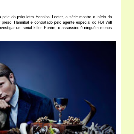
ele do psiquiatra Hannibal Lecter, a série mostra o início da
 preso. Hannibal é contratado pelo agente especial do FBI Will
nvestigar um serial killer. Porém, o assassino é ninguém menos