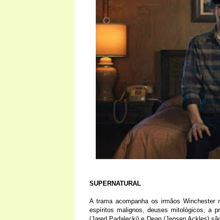
SUPERNATURAL
A trama acompanha os irmãos Winchester na
espíritos malignos, deuses mitológicos, a p
(Jared Padalecki) e Dean (Jensen Ackles) s