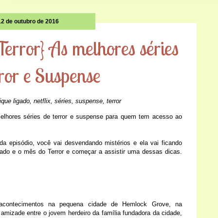
12 de outubro de 2016
Terror} As melhores séries
ror e Suspense
fique ligado
,
netflix
,
séries
,
suspense
,
terror
melhores séries de terror e suspense para quem tem acesso ao
a episódio, você vai desvendando mistérios e ela vai ficando
eriado e o mês do Terror e começar a assistir uma dessas dicas.
 acontecimentos na pequena cidade de Hemlock Grove, na
mizade entre o jovem herdeiro da família fundadora da cidade,