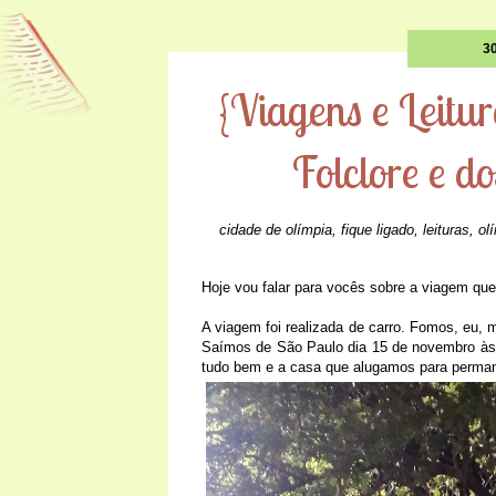
3
{Viagens e Leitu
Folclore e d
cidade de olímpia
,
fique ligado
,
leituras
,
ol
Hoje vou falar para vocês sobre a viagem que
A viagem foi realizada de carro. Fomos, eu,
Saímos de São Paulo dia 15 de novembro às
tudo bem e a casa que alugamos para permane