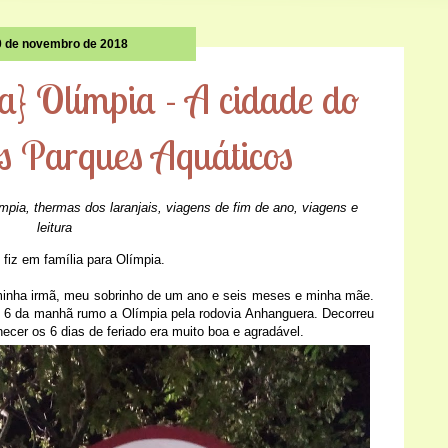
0 de novembro de 2018
ra} Olímpia - A cidade do
os Parques Aquáticos
ímpia
,
thermas dos laranjais
,
viagens de fim de ano
,
viagens e
leitura
 fiz em família para Olímpia.
 minha irmã, meu sobrinho de um ano e seis meses e minha mãe.
 6 da manhã rumo a Olímpia pela rodovia Anhanguera. Decorreu
cer os 6 dias de feriado era muito boa e agradável.