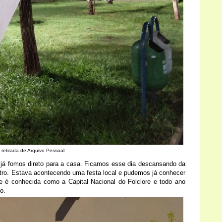
 retirada de Arquivo Pessoal
 já fomos direto para a casa. Ficamos esse dia descansando da
tro. Estava acontecendo uma festa local e pudemos já conhecer
 é conhecida como a Capital Nacional do Folclore e todo ano
to.