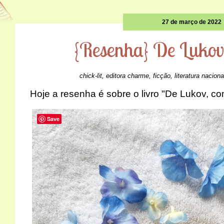
27 de março de 2022
{Resenha} De Lukov
chick-lit
,
editora charme
,
ficção
,
literatura naciona
Hoje a resenha é sobre o livro "De Lukov, 
Save