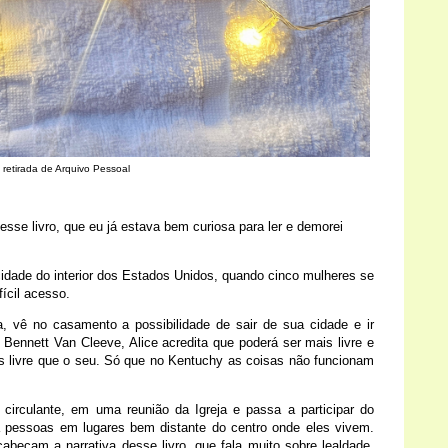
 retirada de Arquivo Pessoal
sse livro, que eu já estava bem curiosa para ler e demorei
idade do interior dos Estados Unidos, quando cinco mulheres se
ifícil acesso.
, vê no casamento a possibilidade de sair de sua cidade e ir
ennett Van Cleeve, Alice acredita que poderá ser mais livre e
s livre que o seu. Só que no Kentuchy as coisas não funcionam
a circulante, em uma reunião da Igreja e passa a participar do
ra pessoas em lugares bem distante do centro onde eles vivem.
beçam a narrativa desse livro, que fala muito sobre lealdade,