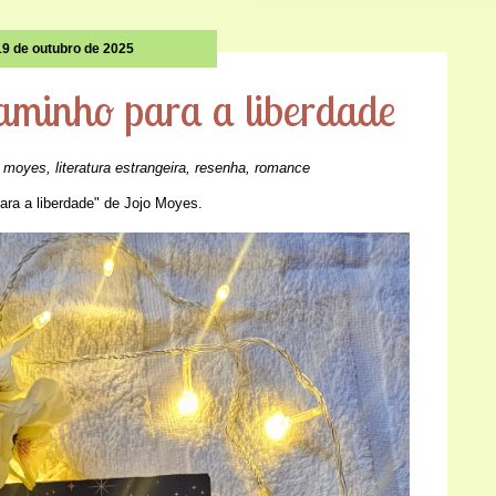
19 de outubro de 2025
minho para a liberdade
o moyes
,
literatura estrangeira
,
resenha
,
romance
ara a liberdade" de Jojo Moyes.