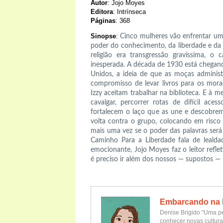
Autor
: Jojo Moyes
Editora
: Intrínseca
Páginas
: 368
Sinopse
:
Cinco mulheres vão enfrentar uma 
poder do conhecimento, da liberdade e d
religião era transgressão gravíssima,
inesperada. A década de 1930 está chegand
Unidos, a ideia de que as moças administ
compromisso de levar livros para os morad
Izzy aceitam trabalhar na biblioteca. E à
cavalgar, percorrer rotas de difícil ace
fortalecem o laço que as une e descobre
volta contra o grupo, colocando em risco 
mais uma vez se o poder das palavras será 
Caminho Para a Liberdade fala de lealda
emocionante, Jojo Moyes faz o leitor refl
é preciso ir além dos nossos — supostos — li
Embarcando na 
Denise Brigido "Uma pe
conhecer novas cultura