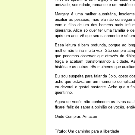
amizade, sororidade, romance e um mistério a
Margery é uma mulher autoritária, insole
auxiliar as pessoas, mas ela não consegue s
com o filho de um dos homens mais influen
itinerante. Alice só quer ter uma família e
após um ano, vê que seu casamento é só uma
Essa leitura é bem profunda, porque ao lon
mulher não tinha muita voz. São sempre atr
que podemos observar que através do diál
força e acabam transformando a cidade. A
história e as outras três mulheres que auxili
Eu sou suspeita para falar da Jojo, gosto do
acho que estava em um momento complicado 
eu devorei e gostei bastante. Acho que o f
quentinho.
Agora se vocês não conhecem os livros da Joj
ficarei feliz de saber a opinião de vocês, en
Onde Comprar:
Amazon
Título
: Um caminho para a liberdade