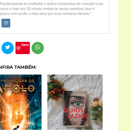
Fisioterapeuta de profissão e leitora compulsiva de coração! Leio
 anos e hoje aos 30 resolvi embarcar nessa aventura, que é
pouco com vocês o meu amor por esse universo literário."
Save
NFIRA TAMBÉM: