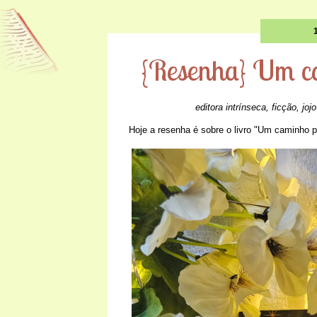
{Resenha} Um ca
editora intrínseca
,
ficção
,
joj
Hoje a resenha é sobre o livro "Um caminho p