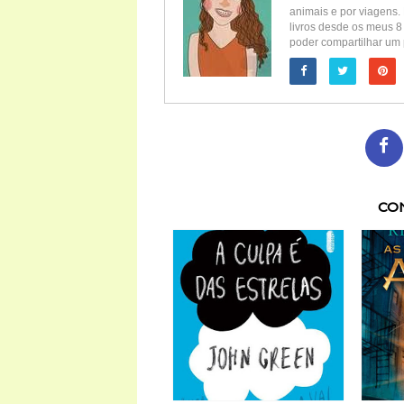
animais e por viagens. 
livros desde os meus 8
poder compartilhar um 
CO