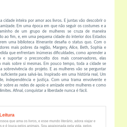
cidade inteira por amor aos livros. E juntas vão descobrir o
a amizade. Em uma época em que não seguir os costumes e a
 o caminho de um grupo de mulheres se cruza de maneira
o ao fim, e, em uma pequena cidade do interior dos Estados
rem uma biblioteca itinerante desafia o status quo. Com o
ores mais pobres da região, Margery, Alice, Beth, Sophia e
 medida que enfrentam inúmeras dificuldades, como aprender a
sso e suportar o preconceito dos mais conservadores, elas
m mais sobre si mesmas. Em pouco tempo, toda a cidade se
a sobrevivência do projeto. E as mulheres vão se perguntar
suficiente para salvá-las. Inspirado em uma história real, Um
de, independência e justiça. Com uma trama envolvente e
etir sobre as redes de apoio e amizade entre mulheres e como
mites. Afinal, conquistar a liberdade nunca é fácil.
Leitura
ssoa que ama os livros, e esse mundo literário, adora viajar e
s e é louca pelos animais. Sou apaixonada pela vida, pelos