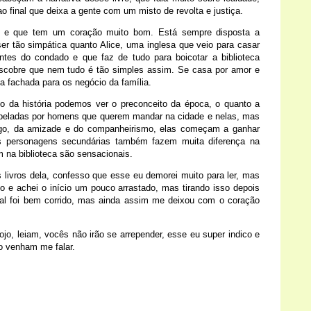
o final que deixa a gente com um misto de revolta e justiça.
nte e que tem um coração muito bom. Está sempre disposta a
er tão simpática quanto Alice, uma inglesa que veio para casar
tes do condado e que faz de tudo para boicotar a biblioteca
 descobre que nem tudo é tão simples assim. Se casa por amor e
 fachada para os negócio da família.
go da história podemos ver o preconceito da época, o quanto a
opeladas por homens que querem mandar na cidade e nelas, mas
ogo, da amizade e do companheirismo, elas começam a ganhar
s personagens secundárias também fazem muita diferença na
am na biblioteca são sensacionais.
s livros dela, confesso que esse eu demorei muito para ler, mas
e achei o início um pouco arrastado, mas tirando isso depois
inal foi bem corrido, mas ainda assim me deixou com o coração
o, leiam, vocês não irão se arrepender, esse eu super indico e
tão venham me falar.