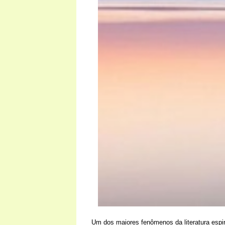
Um dos maiores fenômenos da literatura espir