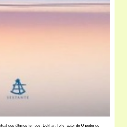
itual dos últimos tempos, Eckhart Tolle, autor de O poder do