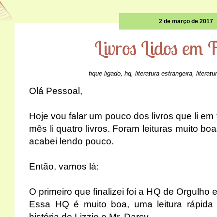
2 de março de 2017
Livros Lidos em F
fique ligado
,
hq
,
literatura estrangeira
,
literatu
Olá Pessoal,
Hoje vou falar um pouco dos livros que li em
mês li quatro livros. Foram leituras muito b
acabei lendo pouco.
Então, vamos lá:
O primeiro que finalizei foi a HQ de Orgulho
Essa HQ é muito boa, uma leitura rápida
história de Lizzie e Mr. Darcy.