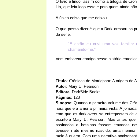
O livro é lindo, assim como a trilogia de Cr
Lia, que leia logo esse e para quem ainda não
A única coisa que me deixou
O que posso dizer é que a Dark arrasou na pu
da série.
"E então eu ouvi uma voz familiar 
chamando-me."
Vem embarcar comigo nessa história emocion
Título
: Crônicas de Morrigham: A origem do 
Autor
: Mary E. Pearson
Editora
: DarkSide Books
Páginas
: 128
Sinopse
: Quando o primeiro volume das Crôn
hora que era amor à primeira vista. A jornad
com que os darklovers se entregassem de c
escritora Mary E. Pearson. Mas antes que 
assinados e batalhas fossem travadas n
tivessem até mesmo nascido, uma menina c
meio à guerra. Com uma narrativa apaixonante