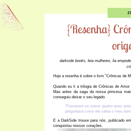
2
{Resenha} Crô
ori
darkside books
,
leia mulheres
,
lia empode
cr
Hoje a resenha é sobre o livro "Crônicas de 
Quando eu li a trilogia de Crônicas de Amor
Mas antes da saga da nossa princesa mais 
conseguiu deixar o seu legado.
"Passaram-se outros quatro anos ant
perguntava como ele sabia o meu nom
E a DarkSide trouxe para nós, publicado em
conquistou nossos corações.