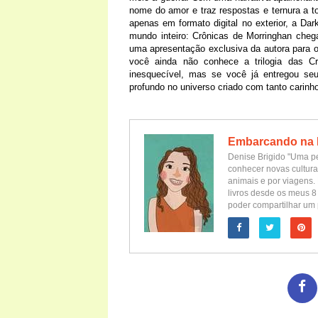
nome do amor e traz respostas e ternura a 
apenas em formato digital no exterior, a Da
mundo inteiro: Crônicas de Morringhan cheg
uma apresentação exclusiva da autora para o
você ainda não conhece a trilogia das C
inesquecível, mas se você já entregou se
profundo no universo criado com tanto carinh
Embarcando na 
Denise Brigido "Uma pe
conhecer novas cultura
animais e por viagens. 
livros desde os meus 8
poder compartilhar um 