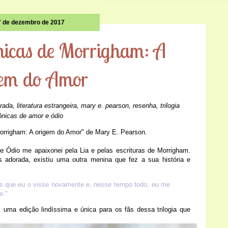
7 de dezembro de 2017
nicas de Morrigham: A
gem do Amor
rada
,
literatura estrangeira
,
mary e. pearson
,
resenha
,
trilogia
ônicas de amor e ódio
Morrigham: A origem do Amor" de Mary E. Pearson.
 e Ódio me apaixonei pela Lia e pelas escrituras de Morrigham.
adorada, existiu uma outra menina que fez a sua história e
es que eu o visse novamente e, nesse tempo todo, eu me
e."
 uma edição lindíssima e única para os fãs dessa trilogia que