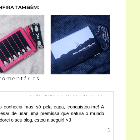
NFIRA TAMBÉM:
comentários:
27 de dezembro de 2017 às 22:20
ão conhecia mas só pela capa, conquistou-me! A
apesar de usar uma premissa que satura o mundo
Adorei o seu blog, estou a seguir! <3