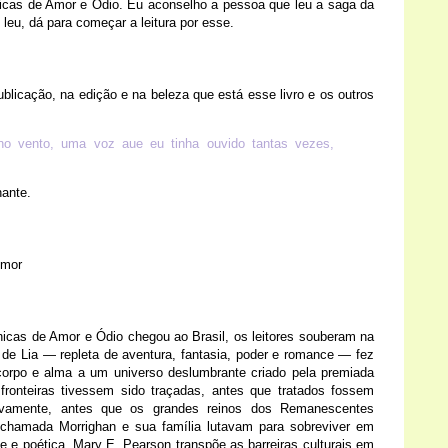
ônicas de Amor e Ódio. Eu aconselho a pessoa que leu a saga da
 leu, dá para começar a leitura por esse.
blicação, na edição e na beleza que está esse livro e os outros
no vento, uma voz aue eu tinha ouvido tantas vezes,
ante.
Amor
icas de Amor e Ódio chegou ao Brasil, os leitores souberam na
a de Lia — repleta de aventura, fantasia, poder e romance — fez
orpo e alma a um universo deslumbrante criado pela premiada
fronteiras tivessem sido traçadas, antes que tratados fossem
ovamente, antes que os grandes reinos dos Remanescentes
hamada Morrighan e sua família lutavam para sobreviver em
 e poética, Mary E. Pearson transpõe as barreiras culturais em