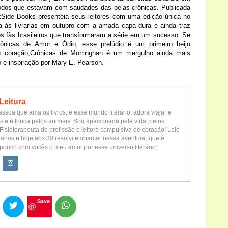
todos que estavam com saudades das belas crônicas. Publicada
rkSide Books presenteia seus leitores com uma edição única no
a às livrarias em outubro com a amada capa dura e ainda traz
s fãs brasileiros que transformaram a série em um sucesso. Se
rônicas de Amor e Ódio, esse prelúdio é um primeiro beijo
u coração,Crônicas de Morringhan é um mergulho ainda mais
o e inspiração por Mary E. Pearson.
Leitura
ssoa que ama os livros, e esse mundo literário, adora viajar e
s e é louca pelos animais. Sou apaixonada pela vida, pelos
Fisioterapeuta de profissão e leitora compulsiva de coração! Leio
 anos e hoje aos 30 resolvi embarcar nessa aventura, que é
pouco com vocês o meu amor por esse universo literário."
Save