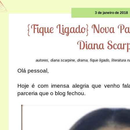
3 de janeiro de 2018
{Fique Ligado} Nova Pa
Diana Scarp
autores
,
diana scarpine
,
drama
,
fique ligado
,
literatura 
Olá pessoal,
Hoje é com imensa alegria que venho fal
parceria que o blog fechou.