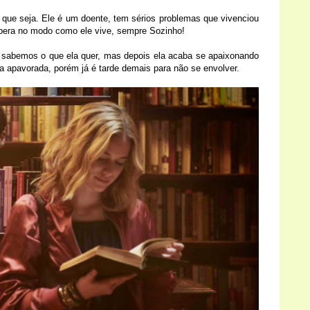
que seja. Ele é um doente, tem sérios problemas que vivenciou
erbera no modo como ele vive, sempre Sozinho!
o sabemos o que ela quer, mas depois ela acaba se apaixonando
a apavorada, porém já é tarde demais para não se envolver.