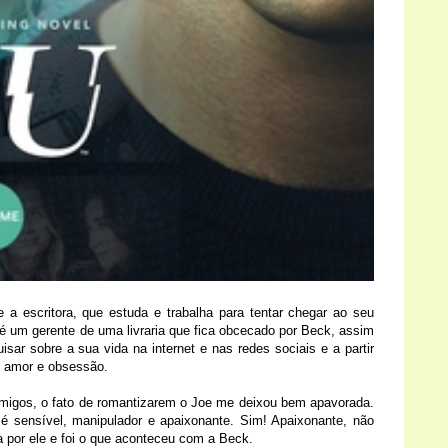
 a escritora, que estuda e trabalha para tentar chegar ao seu
é um gerente de uma livraria que fica obcecado por Beck, assim
isar sobre a sua vida na internet e nas redes sociais e a partir
é amor e obsessão.
e amigos, o fato de romantizarem o Joe me deixou bem apavorada.
 é sensível, manipulador e apaixonante. Sim! Apaixonante, não
a por ele e foi o que aconteceu com a Beck.