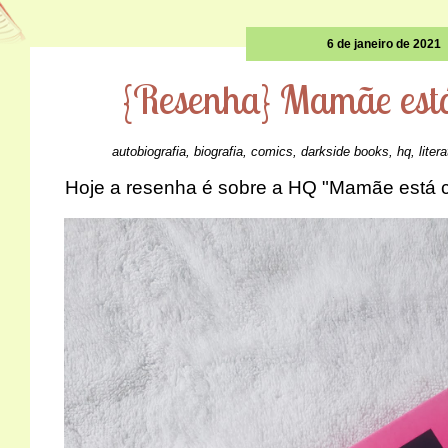
6 de janeiro de 2021
{Resenha} Mamãe est
autobiografia
,
biografia
,
comics
,
darkside books
,
hq
,
liter
Hoje a resenha é sobre a HQ "Mamãe está c