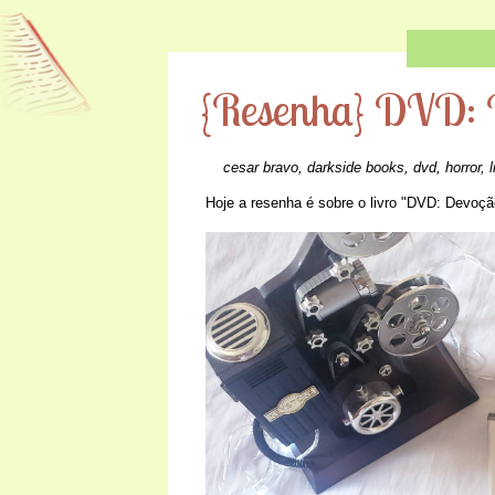
{Resenha} DVD: 
cesar bravo
,
darkside books
,
dvd
,
horror
,
l
Hoje a resenha é sobre o livro "DVD: Devoçã