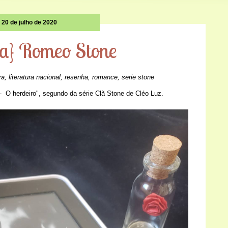
20 de julho de 2020
a} Romeo Stone
ra
,
literatura nacional
,
resenha
,
romance
,
serie stone
- O herdeiro", segundo da série Clã Stone de Cléo Luz.