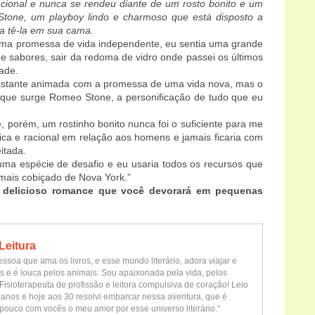
racional e nunca se rendeu diante de um rosto bonito e um
tone, um playboy lindo e charmoso que está disposto a
a tê-la em sua cama.
ma promessa de vida independente, eu sentia uma grande
e sabores, sair da redoma de vidro onde passei os últimos
dade.
bastante animada com a promessa de uma vida nova, mas o
 que surge Romeo Stone, a personificação de tudo que eu
, porém, um rostinho bonito nunca foi o suficiente para me
tica e racional em relação aos homens e jamais ficaria com
itada.
ma espécie de desafio e eu usaria todos os recursos que
mais cobiçado de Nova York.”
 delicioso romance que você devorará em pequenas
Leitura
ssoa que ama os livros, e esse mundo literário, adora viajar e
s e é louca pelos animais. Sou apaixonada pela vida, pelos
Fisioterapeuta de profissão e leitora compulsiva de coração! Leio
 anos e hoje aos 30 resolvi embarcar nessa aventura, que é
pouco com vocês o meu amor por esse universo literário."