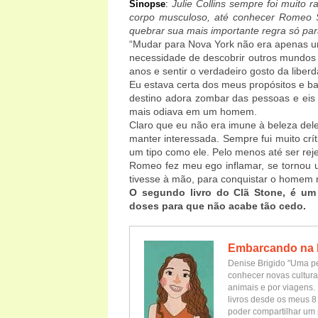
Julie Collins sempre foi muito 
Sinopse
:
corpo musculoso, até conhecer Romeo S
quebrar sua mais importante regra só par
“Mudar para Nova York não era apenas u
necessidade de descobrir outros mundos 
anos e sentir o verdadeiro gosto da liber
Eu estava certa dos meus propósitos e 
destino adora zombar das pessoas e eis
mais odiava em um homem.
Claro que eu não era imune à beleza dele
manter interessada. Sempre fui muito crí
um tipo como ele. Pelo menos até ser reje
Romeo fez meu ego inflamar, se tornou u
tivesse à mão, para conquistar o homem 
O segundo livro do Clã Stone, é um
doses para que não acabe tão cedo.
Embarcando na 
Denise Brigido "Uma pe
conhecer novas cultura
animais e por viagens. 
livros desde os meus 8
poder compartilhar um 