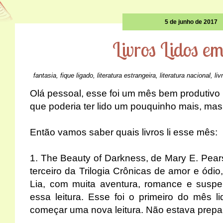
5 de junho de 2017
Livros Lidos e
fantasia
,
fique ligado
,
literatura estrangeira
,
literatura nacional
,
liv
Olá pessoal, esse foi um mês bem produtivo
que poderia ter lido um pouquinho mais, ma
Então vamos saber quais livros li esse mês:
1.
The Beauty of Darkness, de Mary E. Pea
terceiro da Trilogia Crônicas de amor e ódio
Lia, com muita aventura, romance e susp
essa leitura. Esse foi o primeiro do mês li
começar uma nova leitura. Não estava prepar