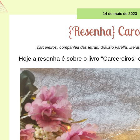
14 de maio de 2023
{Resenha} Carc
carcereiros
,
companhia das letras
,
drauzio varella
,
litera
Hoje a resenha é sobre o livro "Carcereiros" 